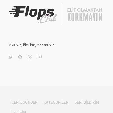
Aklı hür, fikri hür, vicdanı hür.
İÇERIK GÖNDER
KATEGORILER
GERI BILDIRIM
İLETIŞIM