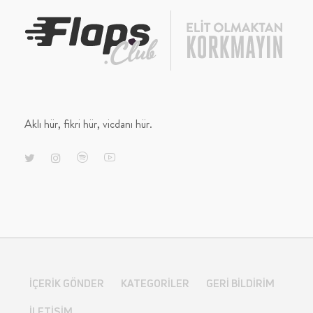
Aklı hür, fikri hür, vicdanı hür.
İÇERIK GÖNDER
KATEGORILER
GERI BILDIRIM
İLETIŞIM