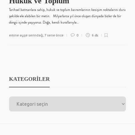
Hukuk ve Toplum
Tarihsel katmanlara sahip, hukuk ve toplum kavramlarının kesişim noktalarını duru
şekilde ele alabilen bir metin. Milyarlarca yıl önce oluşan dünyada bizler de bir
döngü içinde yaşıyoruz. Doğa, kendi kurallarıyla…
emine ayşe serindağ
7 sene önce
0
,
6 dk
KATEGORİLER