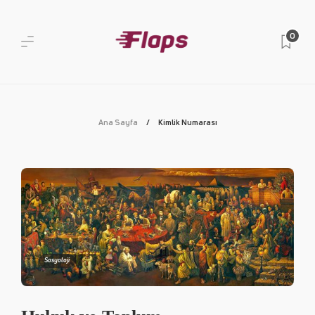
0
Ana Sayfa
Kimlik Numarası
Sosyoloji