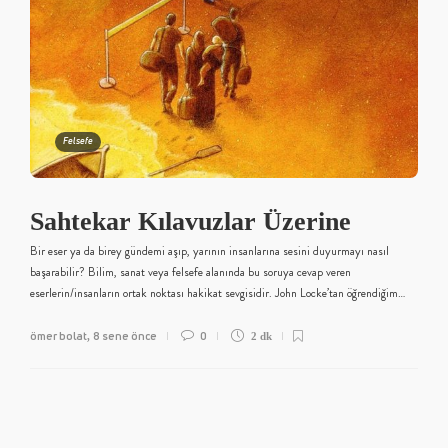
Felsefe
Sahtekar Kılavuzlar Üzerine
Bir eser ya da birey gündemi aşıp, yarının insanlarına sesini duyurmayı nasıl
başarabilir? Bilim, sanat veya felsefe alanında bu soruya cevap veren
eserlerin/insanların ortak noktası hakikat sevgisidir. John Locke’tan öğrendiğim…
ömer bolat
8 sene önce
0
,
2 dk