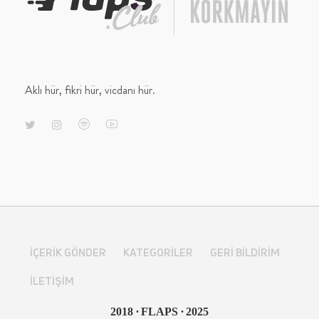
Aklı hür, fikri hür, vicdanı hür.
İÇERIK GÖNDER
KATEGORILER
GERI BILDIRIM
İLETIŞIM
∙
∙
2018
FLAPS
2025