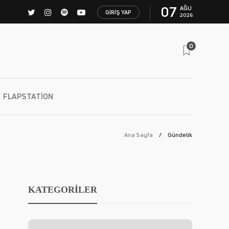
07
AĞU
GIRIŞ YAP
2026
0
FLAPSTATION
Ana Sayfa
Gündelik
KATEGORİLER