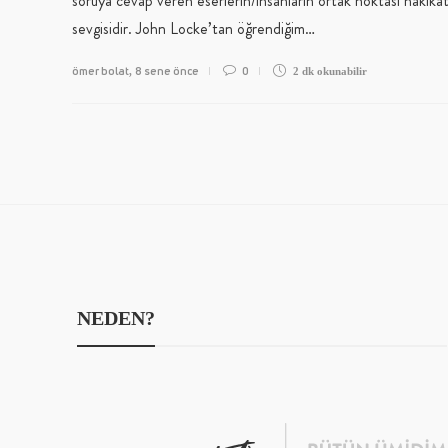
soruya cevap veren eserlerin/insanların ortak noktası hakika
sevgisidir. John Locke’tan öğrendiğim…
ömer bolat
8 sene önce
0
,
2 dk
okunabilir
NEDEN?