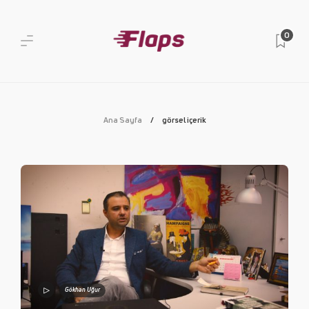
0
Ana Sayfa
görsel içerik
Gökhan Uğur