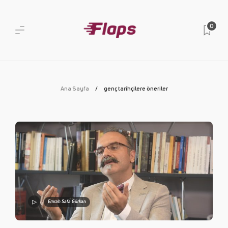
0
Ana Sayfa
genç tarihçilere öneriler
Emrah Safa Gürkan