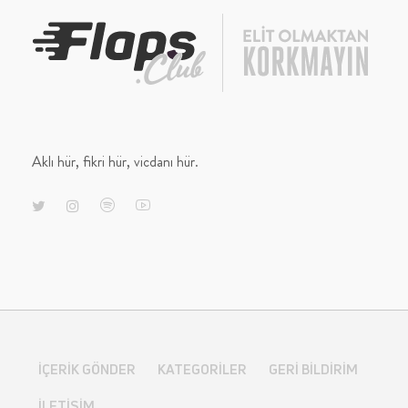
Aklı hür, fikri hür, vicdanı hür.
İÇERIK GÖNDER
KATEGORILER
GERI BILDIRIM
İLETIŞIM