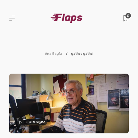
0
Ana Sayfa
galileo galilei
Talat Saygaç