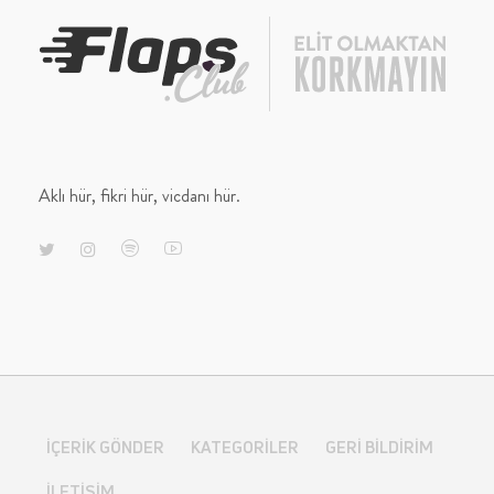
Aklı hür, fikri hür, vicdanı hür.
İÇERIK GÖNDER
KATEGORILER
GERI BILDIRIM
İLETIŞIM