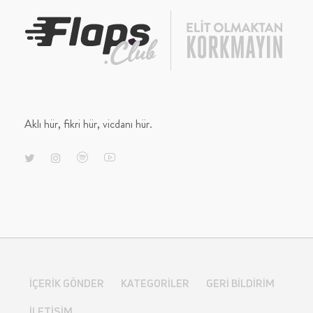
Aklı hür, fikri hür, vicdanı hür.
İÇERIK GÖNDER
KATEGORILER
GERI BILDIRIM
İLETIŞIM