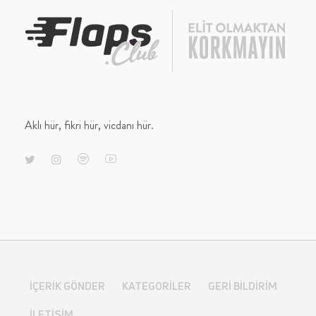
Aklı hür, fikri hür, vicdanı hür.
İÇERIK GÖNDER
KATEGORILER
GERI BILDIRIM
İLETIŞIM