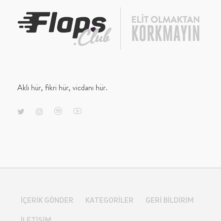
Aklı hür, fikri hür, vicdanı hür.
İÇERIK GÖNDER
KATEGORILER
GERI BILDIRIM
İLETIŞIM