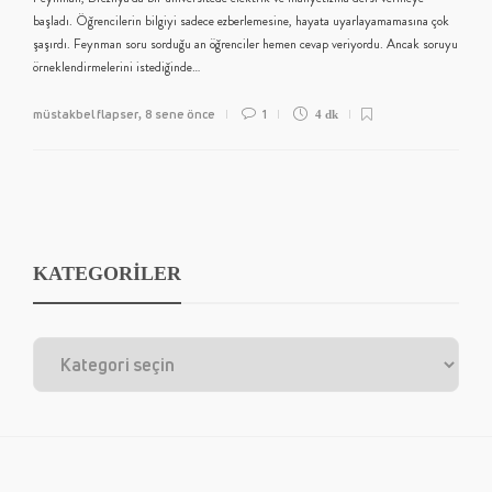
başladı. Öğrencilerin bilgiyi sadece ezberlemesine, hayata uyarlayamamasına çok
şaşırdı. Feynman soru sorduğu an öğrenciler hemen cevap veriyordu. Ancak soruyu
örneklendirmelerini istediğinde…
müstakbel flapser
8 sene önce
1
,
4 dk
KATEGORİLER