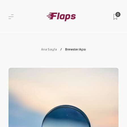
0
Ana Sayfa
Brewster Açısı