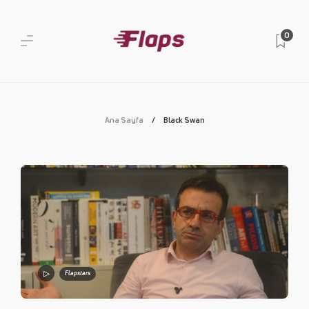
0
Ana Sayfa
Black Swan
Flapstars