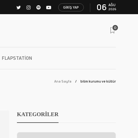
06
AĞU
GIRIŞ YAP
2026
0
FLAPSTATION
Ana Sayfa
bilim kurumu ve kültür
KATEGORİLER