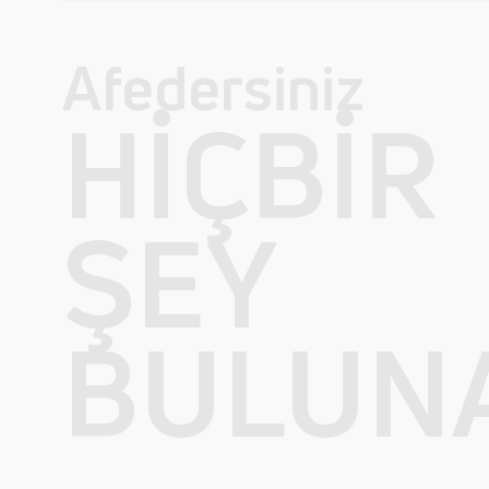
Afedersiniz
HIÇBIR
ŞEY
BULUN