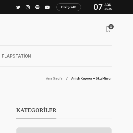
07
AĞU
GIRIŞ YAP
2026
0
FLAPSTATION
Ana Sayfa
Anish Kapoor – Sky Mirror
KATEGORİLER