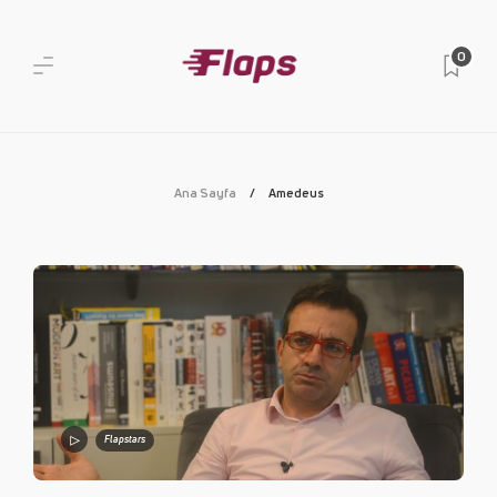
0
Ana Sayfa
Amedeus
Flapstars