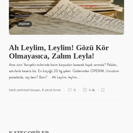
Düşünsel
Ah Leylim, Leylim! Gözü Kör
Olmayasıca, Zalım Leyla!
Ama sizin Yenişehir evlerinde bizim karpuzları kesecek bıçak varmola? Palalar,
satırlarla keseriz biz. En küçüğü 20 kg çeker. Gözlerinden ÖPERİM. Umudum
postalarda, vay beni? Beni? Ah Leylim, leylim….
fatih mehmet keşan
8 sene önce
0
,
4 dk