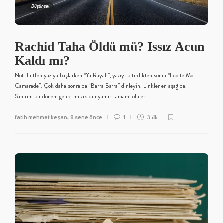
Düşünsel
Rachid Taha Öldü mü? Issız Acun
Kaldı mı?
Not: Lütfen yazıya başlarken “Ya Rayah”, yazıyı bitirdikten sonra “Ecoite Moi
Camarade”. Çok daha sonra da “Barra Barra” dinleyin. Linkler en aşağıda.
Sanırım bir dönem gelip, müzik dünyamın tamamı ölüler…
fatih mehmet keşan
8 sene önce
1
,
3 dk