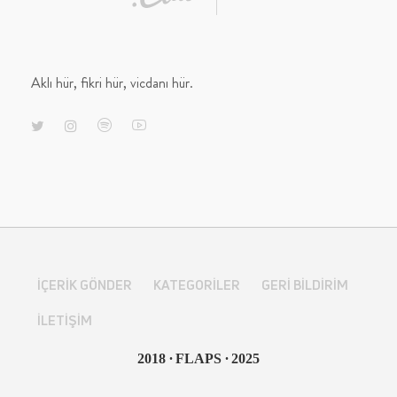
Aklı hür, fikri hür, vicdanı hür.
İÇERIK GÖNDER
KATEGORILER
GERI BILDIRIM
İLETIŞIM
∙
∙
2018
FLAPS
2025