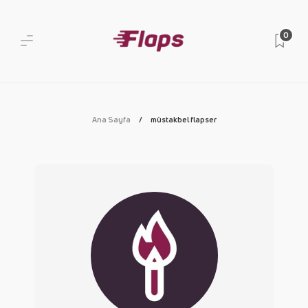
0
Ana Sayfa
müstakbel flapser