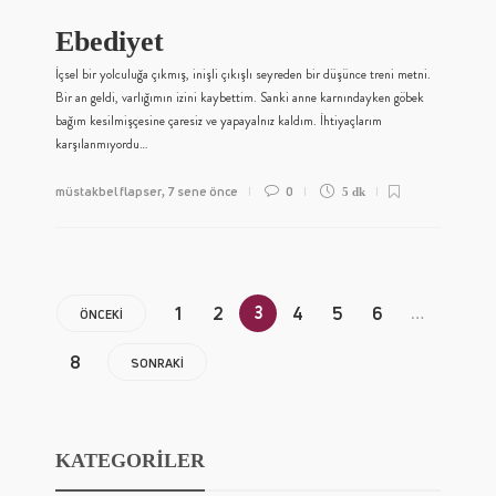
Ebediyet
İçsel bir yolculuğa çıkmış, inişli çıkışlı seyreden bir düşünce treni metni.
Bir an geldi, varlığımın izini kaybettim. Sanki anne karnındayken göbek
bağım kesilmişçesine çaresiz ve yapayalnız kaldım. İhtiyaçlarım
karşılanmıyordu…
müstakbel flapser
7 sene önce
0
,
5 dk
3
…
1
2
4
5
6
ÖNCEKI
8
SONRAKI
KATEGORİLER