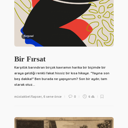
Kurgusal
Bir Fırsat
Karşıtlık barındıran birçok kavramın harika bir biçimde bir
araya geldiği renkli fakat hissiz bir kısa hikaye. “Yayına son
beş dakika!” Ben burada ne yapıyorum? Son bir aydır, tam
olarak otuz...
müstakbel flapser
6 sene önce
0
,
6 dk