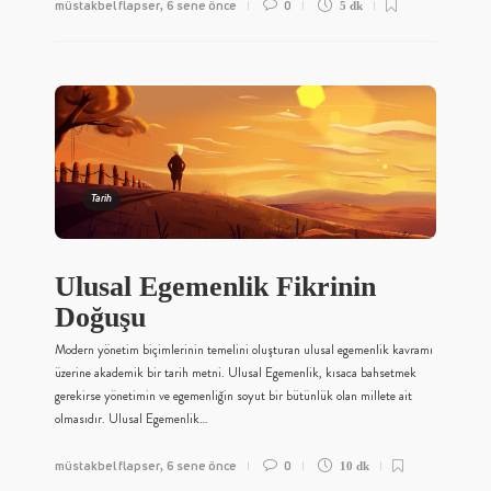
müstakbel flapser
6 sene önce
0
,
5 dk
Tarih
Ulusal Egemenlik Fikrinin
Doğuşu
Modern yönetim biçimlerinin temelini oluşturan ulusal egemenlik kavramı
üzerine akademik bir tarih metni. Ulusal Egemenlik, kısaca bahsetmek
gerekirse yönetimin ve egemenliğin soyut bir bütünlük olan millete ait
olmasıdır. Ulusal Egemenlik…
müstakbel flapser
6 sene önce
0
,
10 dk